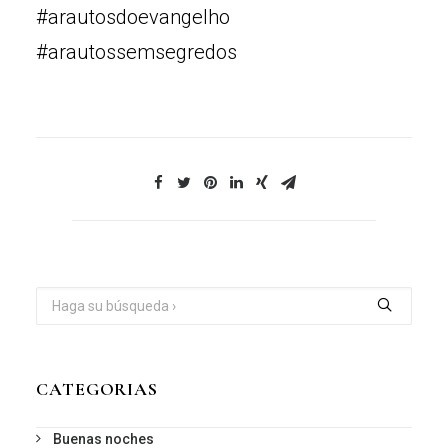
#arautosdoevangelho
#arautossemsegredos
CATEGORIAS
Buenas noches