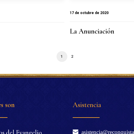
17 de octubre de 2020
La Anunciación
1
2
s son
Asistencia
os del Evangelio
asistencia@reconquista