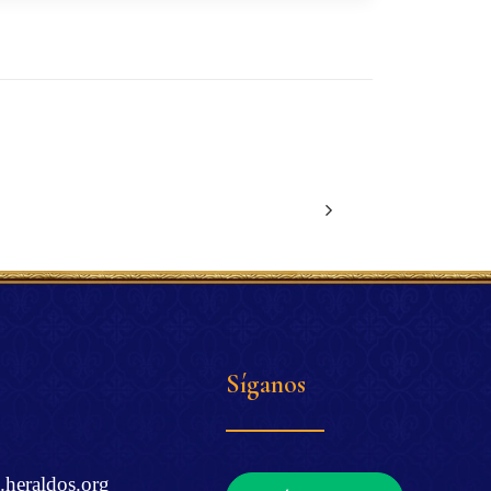
Síganos
.heraldos.org