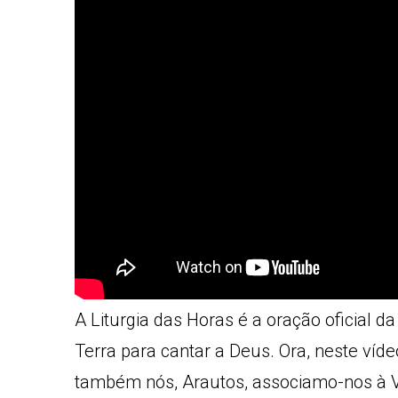
A Liturgia das Horas é a oração oficial d
Terra para cantar a Deus. Ora, neste v
também nós, Arautos, associamo-nos à Vo