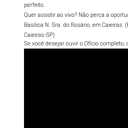
perfeito.
Quer assistir ao vivo? Não perca a oport
Basílica N. Sra. do Rosário, em Caieiras.
Caieiras-SP)
Se você desejar ouvir o Ofício completo, c