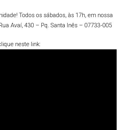
unidade! Todos os sábados, às 17h, em nossa
 (Rua Avaí, 430 – Pq. Santa Inês – 07733-005
lique neste link: