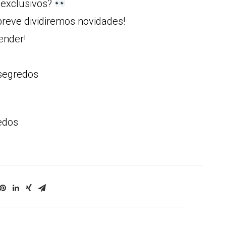
 exclusivos?
reve dividiremos novidades!
ender!
segredos
edos