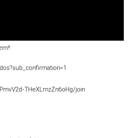
em!!
dos?sub_confirmation=1
8RPmvV2d-THeXLmzZn6oHg/join