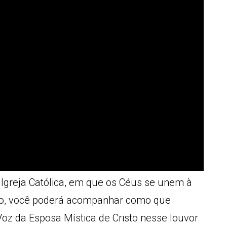
a Igreja Católica, em que os Céus se unem à
ídeo, você poderá acompanhar como que
z da Esposa Mística de Cristo nesse louvor