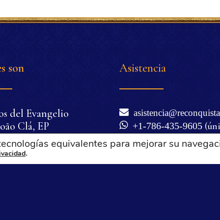
s son
Asistencia
os del Evangelio
asistencia@reconquista
oão Clá, EP
+1-786-435-9605
(ún
nio Corrêa de Oliveira
WhatsApp)
 tecnologías equivalentes para mejorar su navegac
cilia Corrêa de
.
Lunes a viernes de 6 a
rivacidad
Miami), excepto festivos 
a
Términos de uso y polí