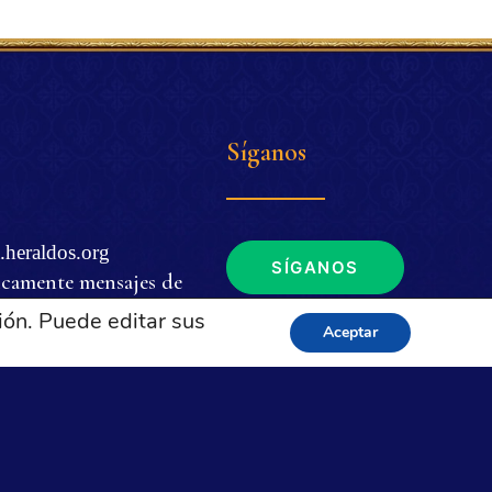
Síganos
.heraldos.org
SÍGANOS
icamente mensajes de
ión. Puede editar sus
Aceptar
. m. a 4 p. m. (EDT
de EUA y Brasil.
tica de privacidad