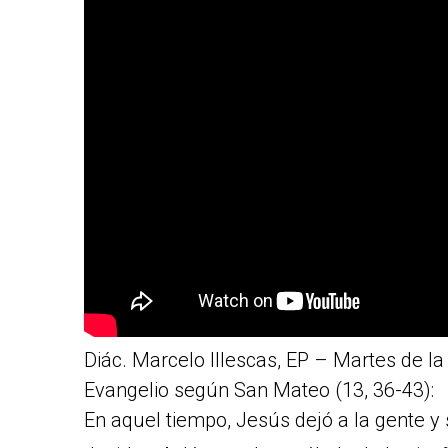
Diác. Marcelo Illescas, EP – Martes de l
Evangelio según San Mateo (13, 36-43):
En aquel tiempo, Jesús dejó a la gente y 