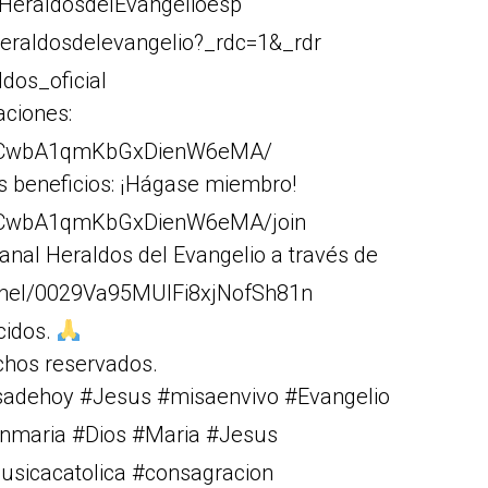
HeraldosdelEvangelioesp
eraldosdelevangelio?_rdc=1&_rdr
dos_oficial
aciones:
Cr1CwbA1qmKbGxDienW6eMA/
s beneficios: ¡Hágase miembro!
r1CwbA1qmKbGxDienW6eMA/join
anal Heraldos del Evangelio a través de
nnel/0029Va95MUIFi8xjNofSh81n
cidos.
chos reservados.
isadehoy #Jesus #misaenvivo #Evangelio
rgenmaria #Dios #Maria #Jesus
musicacatolica #consagracion