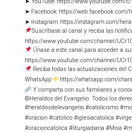
➤ YouTube: https://www.youtube.com/c/
➤ Facebook: https://web.facebook.com/h
➤ Instagram: https://instagram.com/heral
Suscríbase al canal y reciba las notific
https://www.youtube.com/channel/U
Únase a este canal para acceder a su
https://www.youtube.com/channel/UC
Reciba todas las actualizaciones del C
WhatsApp
https://whatsapp.com/cha
Y comparta con sus familiares y cono
©Heraldos del Evangelio. Todos los dere
#heraldosdelevangelio #catolicismo #m
#oracion #catolico #iglesiacatolica #vi
#oracioncatolica #liturgiadiaria #Misa #