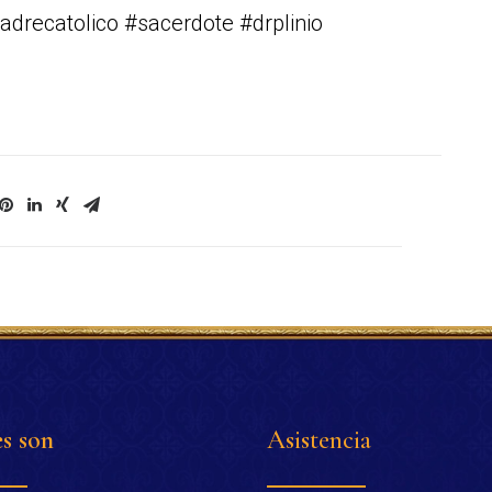
drecatolico #sacerdote #drplinio
s son
Asistencia