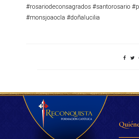
#rosariodeconsagrados #santorosario #pa
#monsjoaocla #doñalucilia
Quiéne