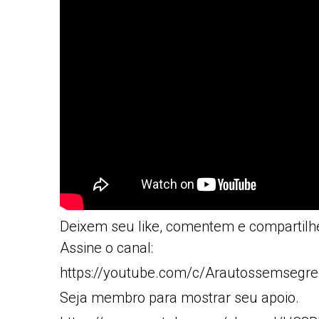
Deixem seu like, comentem e compartilh
Assine o canal:
https://youtube.com/c/Arautossemsegre
Seja membro para mostrar seu apoio.