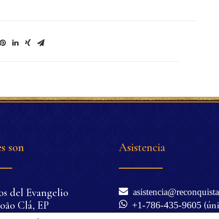
s son
Asistencia
os del Evangelio
asistencia@reconquista
oão Clá, EP
+1-786-435-9605
(ún
nio Corrêa de Oliveira