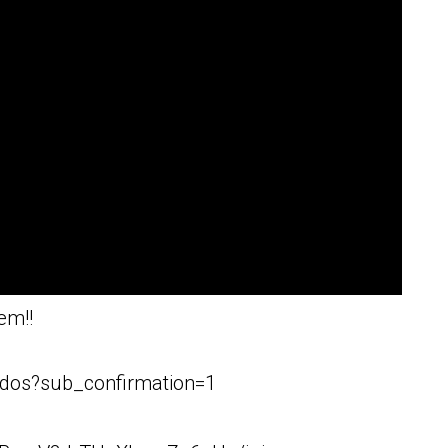
em!!
dos?sub_confirmation=1