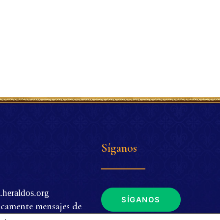
Síganos
.heraldos.org
SÍGANOS
icamente mensajes de