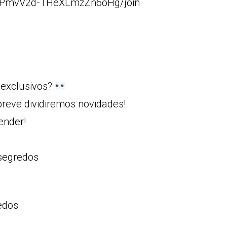
8RPmvV2d-THeXLmzZn6oHg/join
 exclusivos?
reve dividiremos novidades!
ender!
segredos
edos