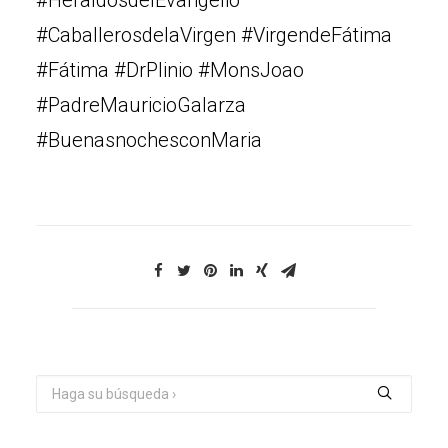
#HeraldosdelEvangelio
#CaballerosdelaVirgen #VirgendeFátima
#Fátima #DrPlinio #MonsJoao
#PadreMauricioGalarza
#BuenasnochesconMaria