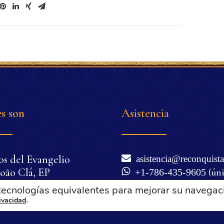
s son
Asistencia
os del Evangelio
asistencia@reconquista
oão Clá, EP
+1-786-435-9605
(ún
nio Corrêa de Oliveira
WhatsApp)
 tecnologías equivalentes para mejorar su navegac
cilia Corrêa de
.
Lunes a viernes de 6 a
rivacidad
Miami), excepto festivos 
a
Términos de uso y polí