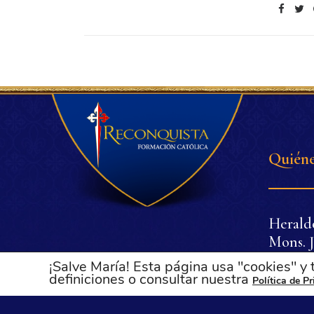
Quiéne
Herald
Mons. J
Dr. Pli
¡Salve María! Esta página usa "cookies" y
Dña. Lu
definiciones o consultar nuestra
Política de P
Oliveir