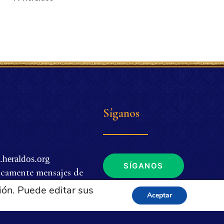
Síganos
.heraldos.org
SÍGANOS
icamente mensajes de
ión. Puede editar sus
Aceptar
. m. a 4 p. m. (EDT
de EUA y Brasil.
tica de privacidad