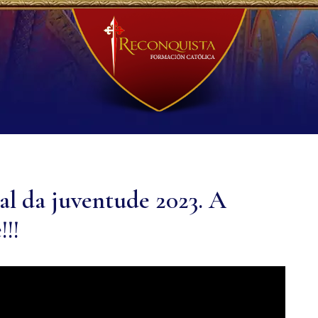
l da juventude 2023. A
!!