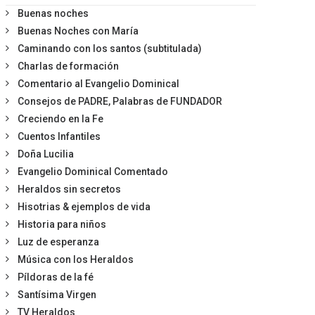
Buenas noches
Buenas Noches con María
Caminando con los santos (subtitulada)
Charlas de formación
Comentario al Evangelio Dominical
Consejos de PADRE, Palabras de FUNDADOR
Creciendo en la Fe
Cuentos Infantiles
Doña Lucilia
Evangelio Dominical Comentado
Heraldos sin secretos
Hisotrias & ejemplos de vida
Historia para niños
Luz de esperanza
Música con los Heraldos
Píldoras de la fé
Santísima Virgen
TV Heraldos