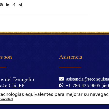
s son
Asistencia
os del Evangelio
asistencia@reconquista
oão Clá, EP
+1-786-435-9605
(ún
nio Corrêa de Oliveira
WhatsApp)
 tecnologías equivalentes para mejorar su navegac
cilia Corrêa de
.
Lunes a viernes de 6 a
rivacidad
Miami), excepto festivos 
a