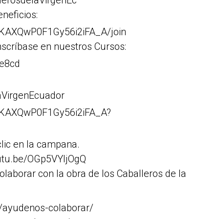
llerosdelaVirgenEc
neficios:
cKAXQwP0F1Gy56i2iFA_A/join
Inscríbase en nuestros Cursos:
=e8cd
aVirgenEcuador
cKAXQwP0F1Gy56i2iFA_A?
lic en la campana.
outu.be/OGp5VYljOgQ
borar con la obra de los Caballeros de la
m/ayudenos-colaborar/