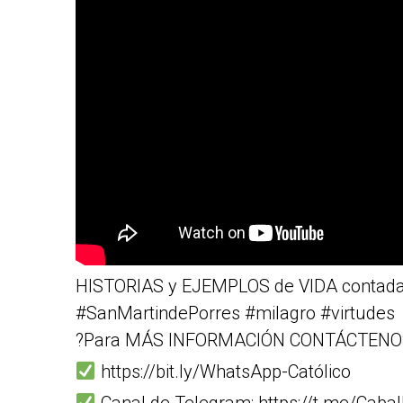
HISTORIAS y EJEMPLOS de VIDA contadas
#SanMartindePorres #milagro #virtudes
?Para MÁS INFORMACIÓN CONTÁCTENOS
https://bit.ly/WhatsApp-Católico