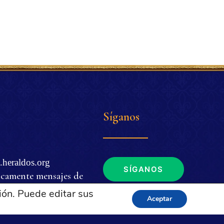
Síganos
.heraldos.org
SÍGANOS
icamente mensajes de
ión. Puede editar sus
Aceptar
. m. a 4 p. m. (EDT
de EUA y Brasil.