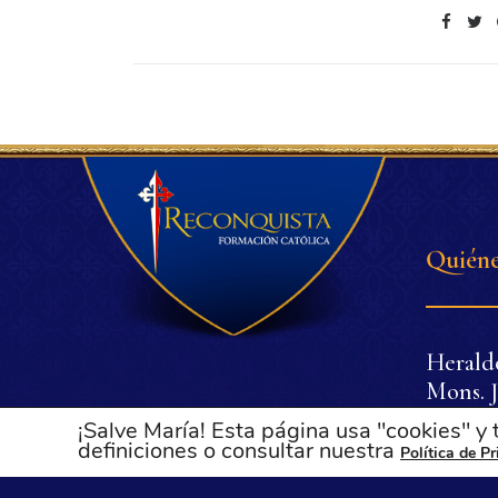
Quiéne
Herald
Mons. J
Dr. Pli
¡Salve María! Esta página usa "cookies" y
Dña. Lu
definiciones o consultar nuestra
Política de P
Oliveir