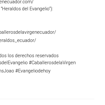
rgenecuador.com/
Heraldos del Evangelio"):
allerosdelavirgenecuador/
heraldos_ecuador/
dos los derechos reservados
delEvangelio #CaballerosdelaVirgen
nsJoao #Evangeliodehoy