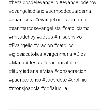
#heraldosdelevangelio #evangeliodehoy
#evangeliodiario #tiempodecuaresma
#cuaresma #evangeliodesanmarcos
#sanmarcosevangelista #catolicismo
#misadehoy #Jesus #misaenvivo
#Evangelio #oracion #catolico
#iglesiacatolica #virgenmaria #Dios
#Maria #Jesus #oracioncatolica
#liturgiadiaria #Misa #consagracion
#padrecatolico #sacerdote #drplinio
#monsjoaocla #doñalucilia