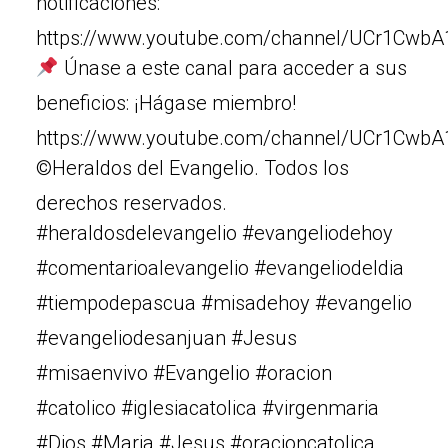
notificaciones:
https://www.youtube.com/channel/UCr1Cw
Únase a este canal para acceder a sus
beneficios: ¡Hágase miembro!
https://www.youtube.com/channel/UCr1Cw
©Heraldos del Evangelio. Todos los
derechos reservados.
#heraldosdelevangelio #evangeliodehoy
#comentarioalevangelio #evangeliodeldia
#tiempodepascua #misadehoy #evangelio
#evangeliodesanjuan #Jesus
#misaenvivo #Evangelio #oracion
#catolico #iglesiacatolica #virgenmaria
#Dios #Maria #Jesus #oracioncatolica