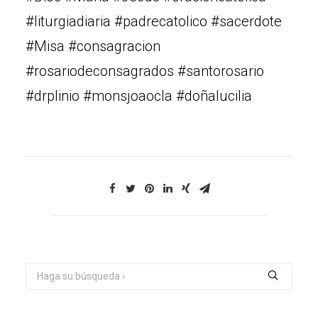
#liturgiadiaria #padrecatolico #sacerdote
#Misa #consagracion
#rosariodeconsagrados #santorosario
#drplinio #monsjoaocla #doñalucilia