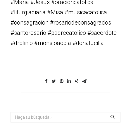
#Maria #Jesus #oracioncatolica
#liturgiadiaria #Misa #musicacatolica
#consagracion #rosariodeconsagrados
#santorosario #padrecatolico #sacerdote
#drplinio #monsjoaocla #doñalucilia