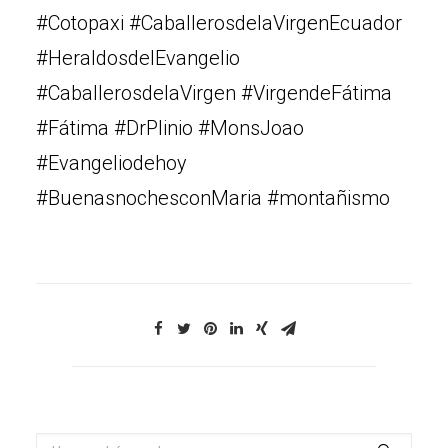
#Cotopaxi #CaballerosdelaVirgenEcuador
#HeraldosdelEvangelio
#CaballerosdelaVirgen #VirgendeFátima
#Fátima #DrPlinio #MonsJoao
#Evangeliodehoy
#BuenasnochesconMaria #montañismo