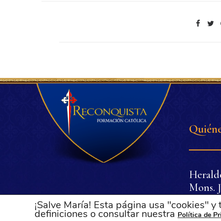
Quiéne
Herald
Mons. J
Dr. Pli
¡Salve María! Esta página usa "cookies" y
Dña. Lu
definiciones o consultar nuestra
Política de P