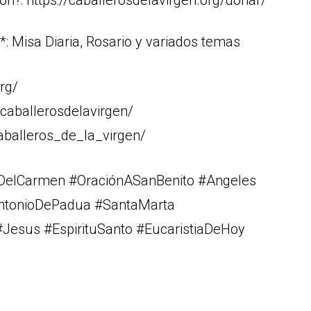
n?: https://caballerosdelavirgen.org/donar/
: Misa Diaria, Rosario y variados temas
rg/
caballerosdelavirgen/
aballeros_de_la_virgen/
nDelCarmen #OraciónASanBenito #Angeles
AntonioDePadua #SantaMarta
Jesus #EspirituSanto #EucaristiaDeHoy