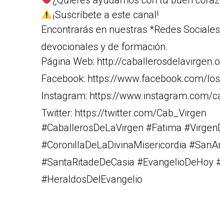
¿Quieres ayudarnos con tu buen corazó
¡Suscríbete a este canal!
Encontrarás en nuestras *Redes Sociales*
devocionales y de formación.
Página Web: http://caballerosdelavirgen.o
Facebook: https://www.facebook.com/los
Instagram: https://www.instagram.com/c
Twitter: https://twitter.com/Cab_Virgen
#CaballerosDeLaVirgen #Fatima #Virge
#CoronillaDeLaDivinaMisericordia #San
#SantaRitadeDeCasia #EvangelioDeHoy #
#HeraldosDelEvangelio