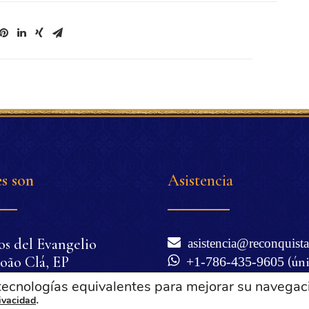
s son
Asistencia
os del Evangelio
asistencia@reconquista
oão Clá, EP
+1-786-435-9605
(ún
nio Corrêa de Oliveira
WhatsApp)
 tecnologías equivalentes para mejorar su navegac
cilia Corrêa de
.
Lunes a viernes de 6 a
rivacidad