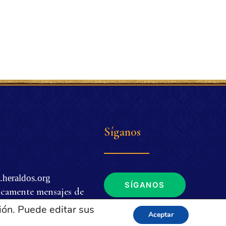
Síganos
.heraldos.org
SÍGANOS
icamente mensajes de
ión. Puede editar sus
Aceptar
. m. a 4 p. m. (EDT