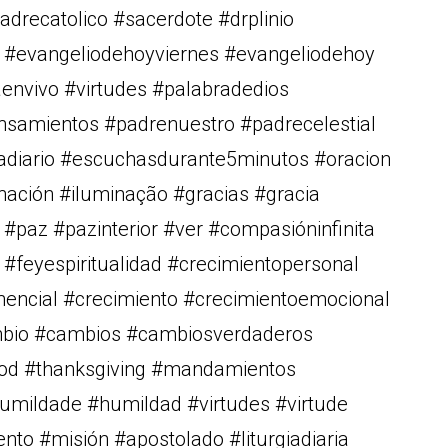
drecatolico #sacerdote #drplinio
ia #evangeliodehoyviernes #evangeliodehoy
envivo #virtudes #palabradedios
nsamientos #padrenuestro #padrecelestial
diario #escuchasdurante5minutos #oracion
nación #iluminação #gracias #gracia
 #paz #pazinterior #ver #compasióninfinita
 #feyespiritualidad #crecimientopersonal
nencial #crecimiento #crecimientoemocional
mbio #cambios #cambiosverdaderos
od #thanksgiving #mandamientos
ildade #humildad #virtudes #virtude
ento #misión #apostolado #liturgiadiaria