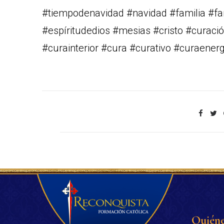
#tiempodenavidad #navidad #familia #fa
#espíritudedios #mesias #cristo #curació
#curainterior #cura #curativo #curaener
Quiéne