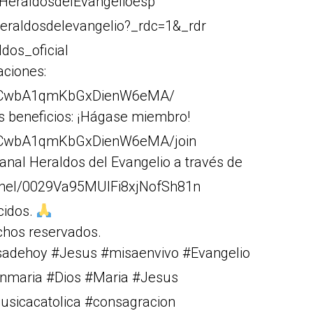
HeraldosdelEvangelioesp
eraldosdelevangelio?_rdc=1&_rdr
dos_oficial
aciones:
Cr1CwbA1qmKbGxDienW6eMA/
s beneficios: ¡Hágase miembro!
r1CwbA1qmKbGxDienW6eMA/join
anal Heraldos del Evangelio a través de
nnel/0029Va95MUIFi8xjNofSh81n
cidos.
chos reservados.
isadehoy #Jesus #misaenvivo #Evangelio
rgenmaria #Dios #Maria #Jesus
musicacatolica #consagracion