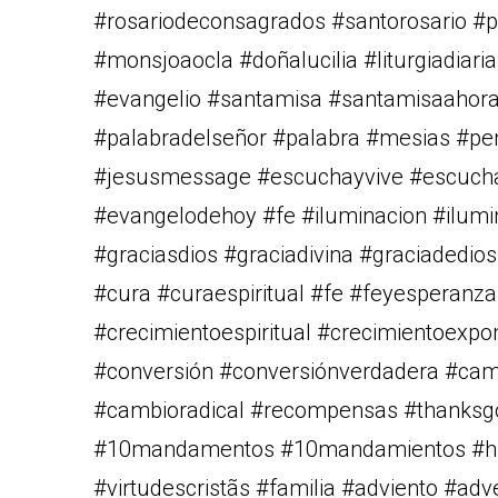
#rosariodeconsagrados #santorosario #pa
#monsjoaocla #doñalucilia #liturgiadiar
#evangelio #santamisa #santamisaahora
#palabradelseñor #palabra #mesias #pe
#jesusmessage #escuchayvive #escucha
#evangelodehoy #fe #iluminacion #ilumi
#graciasdios #graciadivina #graciadedios
#cura #curaespiritual #fe #feyesperanza
#crecimientoespiritual #crecimientoexpo
#conversión #conversiónverdadera #ca
#cambioradical #recompensas #thanksg
#10mandamentos #10mandamientos #hum
#virtudescristãs #familia #adviento #adv