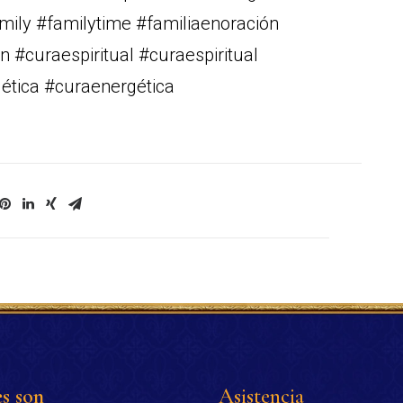
mily #familytime #familiaenoración
n #curaespiritual #curaespiritual
gética #curaenergética
s son
Asistencia