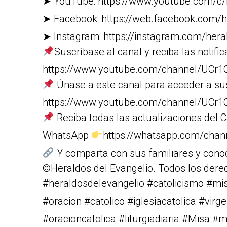
➤ YouTube: https://www.youtube.com/c/
➤ Facebook: https://web.facebook.com/h
➤ Instagram: https://instagram.com/heral
Suscríbase al canal y reciba las notific
https://www.youtube.com/channel/U
Únase a este canal para acceder a su
https://www.youtube.com/channel/UC
Reciba todas las actualizaciones del C
WhatsApp
https://whatsapp.com/cha
Y comparta con sus familiares y cono
©Heraldos del Evangelio. Todos los dere
#heraldosdelevangelio #catolicismo #m
#oracion #catolico #iglesiacatolica #vi
#oracioncatolica #liturgiadiaria #Misa #