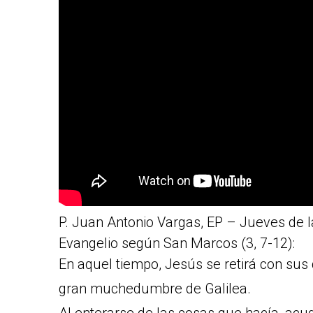
P. Juan Antonio Vargas, EP – Jueves de l
Evangelio según San Marcos (3, 7-12):
En aquel tiempo, Jesús se retirá con sus d
gran muchedumbre de Galilea.