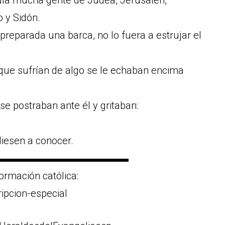
udía mucha gente de Judea, Jerusalén,
o y Sidón.
preparada una barca, no lo fuera a estrujar el
que sufrían de algo se le echaban encima
se postraban ante él y gritaban:
diesen a conocer.
▬▬▬▬▬▬▬▬▬▬▬▬▬
ormación católica:
ripcion-especial