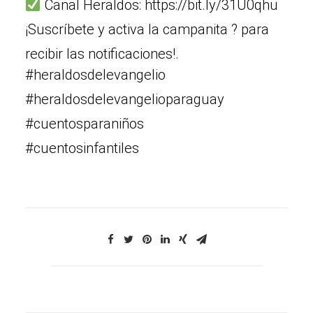
Canal Heraldos: https://bit.ly/31U0qhu
¡Suscríbete y activa la campanita ? para
recibir las notificaciones!.
#heraldosdelevangelio
#heraldosdelevangelioparaguay
#cuentosparaniños
#cuentosinfantiles