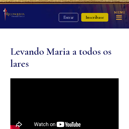
MENU
Inscríbase
Entrar
Levando Maria a todos os
lares