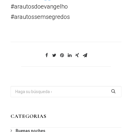
#arautosdoevangelho
#arautossemsegredos
CATEGORIAS
Buenas noches