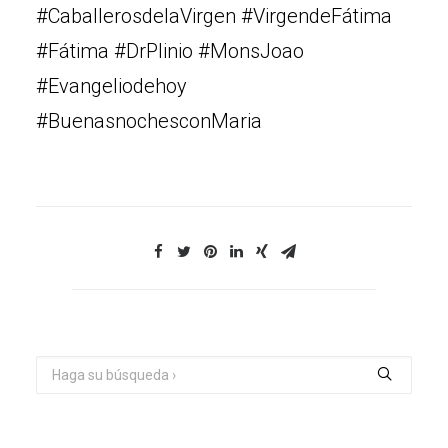
#CaballerosdelaVirgen #VirgendeFátima
#Fátima #DrPlinio #MonsJoao
#Evangeliodehoy
#BuenasnochesconMaria