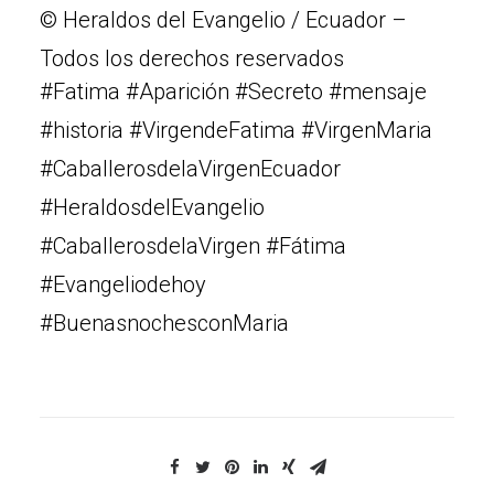
© Heraldos del Evangelio / Ecuador –
Todos los derechos reservados
#Fatima #Aparición #Secreto #mensaje
#historia #VirgendeFatima #VirgenMaria
#CaballerosdelaVirgenEcuador
#HeraldosdelEvangelio
#CaballerosdelaVirgen #Fátima
#Evangeliodehoy
#BuenasnochesconMaria