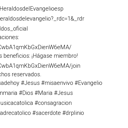
HeraldosdelEvangelioesp
eraldosdelevangelio?_rdc=1&_rdr
dos_oficial
aciones:
Cr1CwbA1qmKbGxDienW6eMA/
s beneficios: ¡Hágase miembro!
r1CwbA1qmKbGxDienW6eMA/join
chos reservados.
isadehoy #Jesus #misaenvivo #Evangelio
rgenmaria #Dios #Maria #Jesus
musicacatolica #consagracion
drecatolico #sacerdote #drplinio