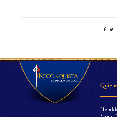
Quiéne
Herald
Mons. J