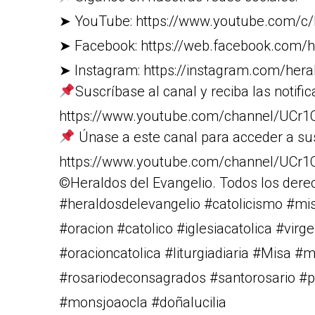
➤ YouTube: https://www.youtube.com/c/
➤ Facebook: https://web.facebook.com/h
➤ Instagram: https://instagram.com/heral
Suscríbase al canal y reciba las notific
https://www.youtube.com/channel/U
Únase a este canal para acceder a su
https://www.youtube.com/channel/UC
©Heraldos del Evangelio. Todos los dere
#heraldosdelevangelio #catolicismo #m
#oracion #catolico #iglesiacatolica #vi
#oracioncatolica #liturgiadiaria #Misa #
#rosariodeconsagrados #santorosario #pa
#monsjoaocla #doñalucilia