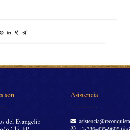
s son
Asistencia
os del Evangelio
asistencia@reconquista
oão Clá, EP
+1-786-435-9605
(ún