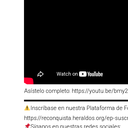
Asístelo completo: https://youtu.be/bmy
▬▬▬▬▬▬▬▬▬▬▬▬▬▬▬▬▬▬
Inscríbase en nuestra Plataforma de F
https://reconquista.heraldos.org/ep-susc
Síganos en nuestras redes sociales: