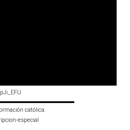
2pJi_EFU
▬▬▬▬▬▬▬▬▬▬▬▬▬
ormación católica:
ripcion-especial