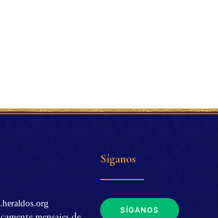
Síganos
.heraldos.org
SÍGANOS
icamente mensajes de