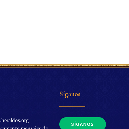
Síganos
.heraldos.org
SÍGANOS
icamente mensajes de