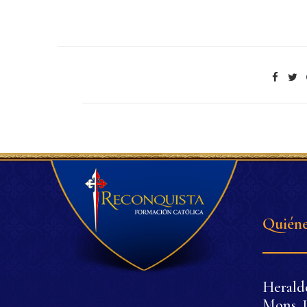
Quiéne
Herald
Mons. J