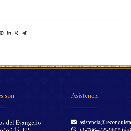
s son
Asistencia
os del Evangelio
asistencia@reconquista
oão Clá, EP
+1-786-435-9605
(ún