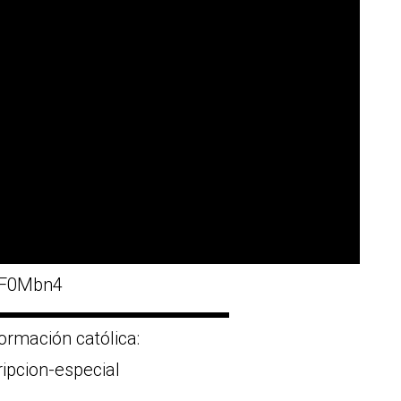
vtF0Mbn4
▬▬▬▬▬▬▬▬▬▬▬▬▬
ormación católica:
ripcion-especial