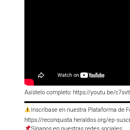
Asístelo completo: https://youtu.be/c7s
▬▬▬▬▬▬▬▬▬▬▬▬▬▬▬▬▬▬
Inscríbase en nuestra Plataforma de F
https://reconquista.heraldos.org/ep-susc
Síganos en nuestras redes sociales: