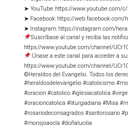
➤ YouTube: https://www.youtube.com/c/
➤ Facebook: https://web.facebook.com/h
➤ Instagram: https://instagram.com/heral
Suscríbase al canal y reciba las notific
https://www.youtube.com/channel/U
Únase a este canal para acceder a su
https://www.youtube.com/channel/UC
©Heraldos del Evangelio. Todos los dere
#heraldosdelevangelio #catolicismo #m
#oracion #catolico #iglesiacatolica #vi
#oracioncatolica #liturgiadiaria #Misa #
#rosariodeconsagrados #santorosario #pa
#monsjoaocla #doñalucilia