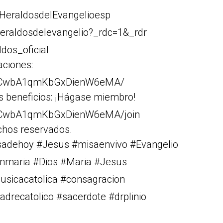
HeraldosdelEvangelioesp
eraldosdelevangelio?_rdc=1&_rdr
dos_oficial
aciones:
Cr1CwbA1qmKbGxDienW6eMA/
s beneficios: ¡Hágase miembro!
r1CwbA1qmKbGxDienW6eMA/join
chos reservados.
isadehoy #Jesus #misaenvivo #Evangelio
rgenmaria #Dios #Maria #Jesus
musicacatolica #consagracion
drecatolico #sacerdote #drplinio