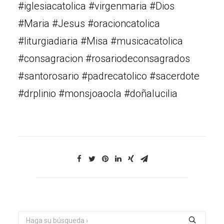
#iglesiacatolica #virgenmaria #Dios
#Maria #Jesus #oracioncatolica
#liturgiadiaria #Misa #musicacatolica
#consagracion #rosariodeconsagrados
#santorosario #padrecatolico #sacerdote
#drplinio #monsjoaocla #doñalucilia