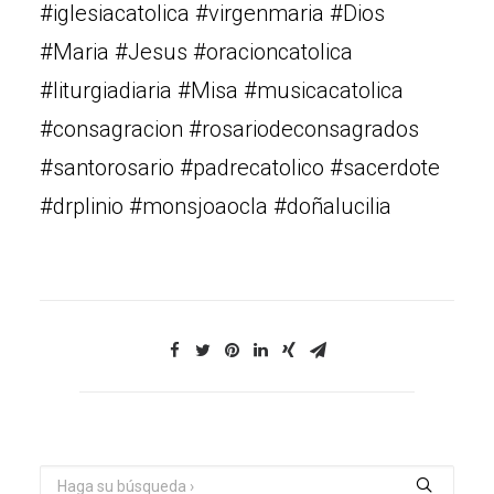
#iglesiacatolica #virgenmaria #Dios
#Maria #Jesus #oracioncatolica
#liturgiadiaria #Misa #musicacatolica
#consagracion #rosariodeconsagrados
#santorosario #padrecatolico #sacerdote
#drplinio #monsjoaocla #doñalucilia