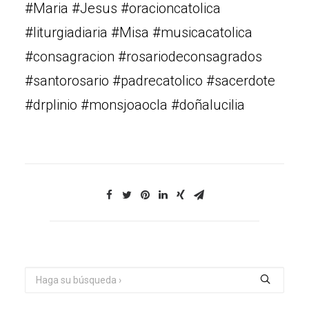
#Maria #Jesus #oracioncatolica
#liturgiadiaria #Misa #musicacatolica
#consagracion #rosariodeconsagrados
#santorosario #padrecatolico #sacerdote
#drplinio #monsjoaocla #doñalucilia