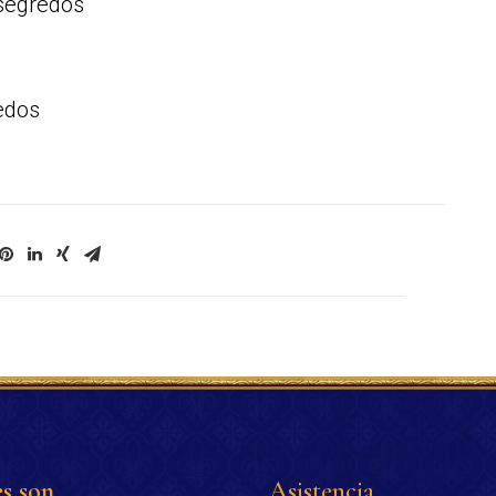
segredos
edos
s son
Asistencia