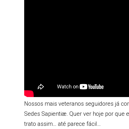
Nossos mais veteranos seguidores já co
Sedes Sapientiæ. Quer ver hoje por que 
trato assim… até parece fácil…