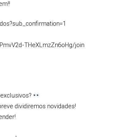
em!!
dos?sub_confirmation=1
8RPmvV2d-THeXLmzZn6oHg/join
 exclusivos?
reve dividiremos novidades!
ender!