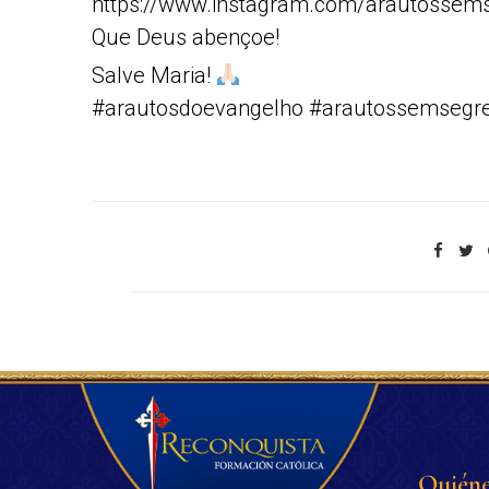
https://www.instagram.com/arautossem
Que Deus abençoe!
Salve Maria!
#arautosdoevangelho #arautossemsegr
Quiéne