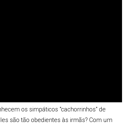
nhecem os simpáticos "cachorrinhos" de
eles são tão obedientes às irmãs? Com um