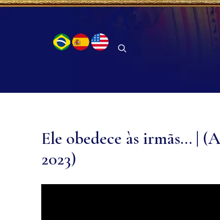
Ele obedece às irmãs… | (A
2023)