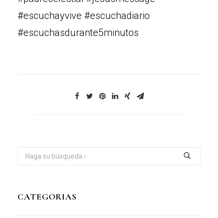
#escuchayvive #escuchadiario
#escuchasdurante5minutos
CATEGORIAS