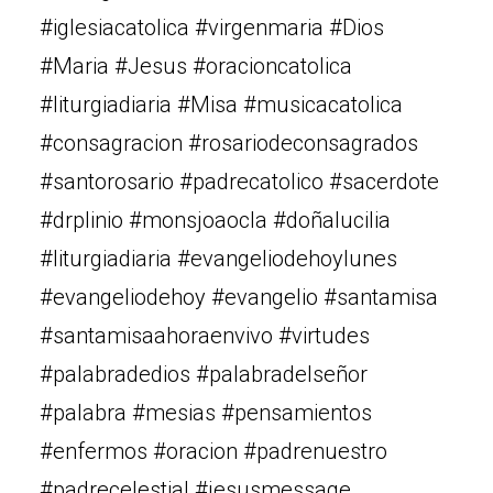
#iglesiacatolica #virgenmaria #Dios
#Maria #Jesus #oracioncatolica
#liturgiadiaria #Misa #musicacatolica
#consagracion #rosariodeconsagrados
#santorosario #padrecatolico #sacerdote
#drplinio #monsjoaocla #doñalucilia
#liturgiadiaria #evangeliodehoylunes
#evangeliodehoy #evangelio #santamisa
#santamisaahoraenvivo #virtudes
#palabradedios #palabradelseñor
#palabra #mesias #pensamientos
#enfermos #oracion #padrenuestro
#padrecelestial #jesusmessage