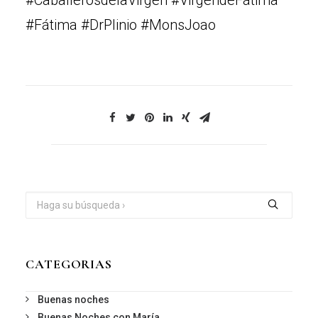
#CaballerosdelaVirgen #VirgendeFátima
#Fátima #DrPlinio #MonsJoao
CATEGORIAS
Buenas noches
Buenas Noches con María