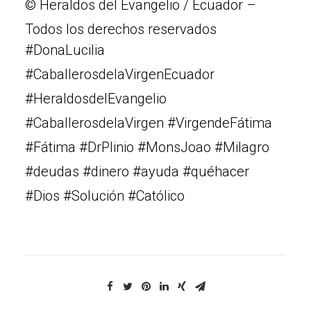
© Heraldos del Evangelio / Ecuador –
Todos los derechos reservados
#DonaLucilia
#CaballerosdelaVirgenEcuador
#HeraldosdelEvangelio
#CaballerosdelaVirgen #VirgendeFátima
#Fátima #DrPlinio #MonsJoao #Milagro
#deudas #dinero #ayuda #quéhacer
#Dios #Solución #Católico