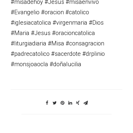
#misadehoy #Jesus #misaenvivo
#Evangelio #oracion #catolico
#iglesiacatolica #virgenmaria #Dios
#Maria #Jesus #oracioncatolica
#liturgiadiaria #Misa #consagracion
#padrecatolico #sacerdote #drplinio
#monsjoaocla #doñalucilia