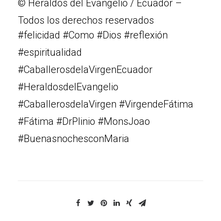
© Heraldos del Evangelio / Ecuador –
Todos los derechos reservados
#felicidad #Como #Dios #reflexión
#espiritualidad
#CaballerosdelaVirgenEcuador
#HeraldosdelEvangelio
#CaballerosdelaVirgen #VirgendeFátima
#Fátima #DrPlinio #MonsJoao
#BuenasnochesconMaria