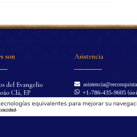
s son
Asistencia
os del Evangelio
asistencia@reconquista
oão Clá, EP
+1-786-435-9605
(ún
nio Corrêa de Oliveira
WhatsApp)
 tecnologías equivalentes para mejorar su navegac
cilia Corrêa de
.
Lunes a viernes de 6 a
rivacidad
Miami), excepto festivos 
a
Términos de uso y polí