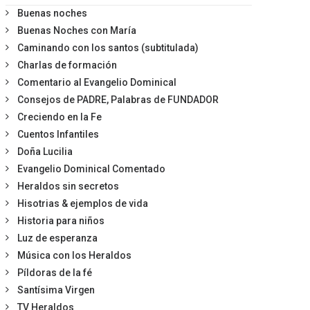
Buenas noches
Buenas Noches con María
Caminando con los santos (subtitulada)
Charlas de formación
Comentario al Evangelio Dominical
Consejos de PADRE, Palabras de FUNDADOR
Creciendo en la Fe
Cuentos Infantiles
Doña Lucilia
Evangelio Dominical Comentado
Heraldos sin secretos
Hisotrias & ejemplos de vida
Historia para niños
Luz de esperanza
Música con los Heraldos
Píldoras de la fé
Santísima Virgen
TV Heraldos