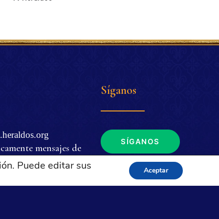
Síganos
.heraldos.org
SÍGANOS
icamente mensajes de
ión. Puede editar sus
Aceptar
. m. a 4 p. m. (EDT
de EUA y Brasil.
tica de privacidad