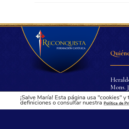
Quiéne
Herald
Mons. J
Dr. Pli
¡Salve María! Esta página usa "cookies" y
Dña. Lu
definiciones o consultar nuestra
Política de P
Oliveir
.
.