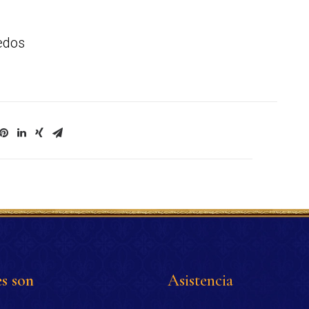
edos
s son
Asistencia