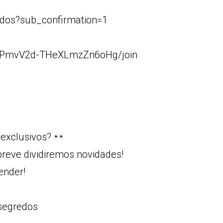
dos?sub_confirmation=1
8RPmvV2d-THeXLmzZn6oHg/join
 exclusivos?
reve dividiremos novidades!
ender!
segredos