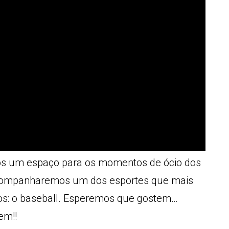
 um espaço para os momentos de ócio dos
acompanharemos um dos esportes que mais
os: o baseball. Esperemos que gostem…
em!!