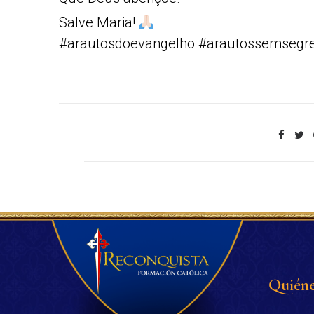
Salve Maria!
#arautosdoevangelho #arautossemsegr
Quiéne