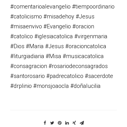
#comentarioalevangelio #tiempoordinario
#catolicismo #misadehoy #Jesus
#misaenvivo #Evangelio #oracion
#catolico #iglesiacatolica #virgenmaria
#Dios #Maria #Jesus #oracioncatolica
#liturgiadiaria #Misa #musicacatolica
#consagracion #rosariodeconsagrados
#santorosario #padrecatolico #sacerdote
#drplinio #monsjoaocla #doñalucilia