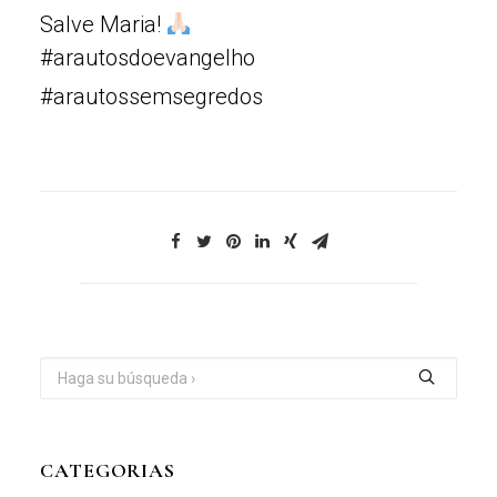
Salve Maria!
#arautosdoevangelho
#arautossemsegredos
CATEGORIAS