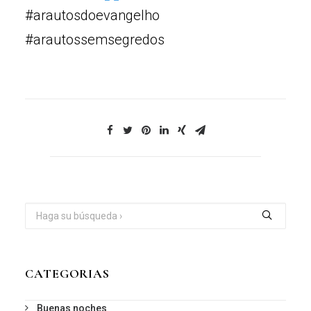
#arautosdoevangelho
#arautossemsegredos
CATEGORIAS
Buenas noches