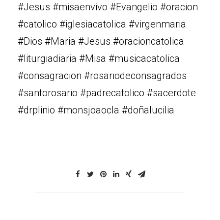
#Jesus #misaenvivo #Evangelio #oracion
#catolico #iglesiacatolica #virgenmaria
#Dios #Maria #Jesus #oracioncatolica
#liturgiadiaria #Misa #musicacatolica
#consagracion #rosariodeconsagrados
#santorosario #padrecatolico #sacerdote
#drplinio #monsjoaocla #doñalucilia