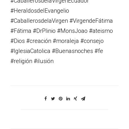
#CaballerosdelaVirgenEcuador
#HeraldosdelEvangelio
#CaballerosdelaVirgen #VirgendeFátima
#Fátima #DrPlinio #MonsJoao #ateismo
#Dios #creación #moraleja #consejo
#IglesiaCatolica #Buenasnoches #fe
#religión #ilusión