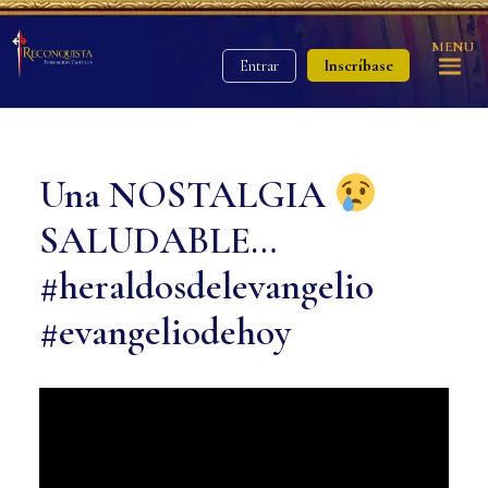
MENU
Inscríbase
Entrar
Una NOSTALGIA
SALUDABLE…
#heraldosdelevangelio
#evangeliodehoy