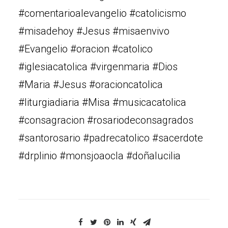
#comentarioalevangelio #catolicismo
#misadehoy #Jesus #misaenvivo
#Evangelio #oracion #catolico
#iglesiacatolica #virgenmaria #Dios
#Maria #Jesus #oracioncatolica
#liturgiadiaria #Misa #musicacatolica
#consagracion #rosariodeconsagrados
#santorosario #padrecatolico #sacerdote
#drplinio #monsjoaocla #doñalucilia