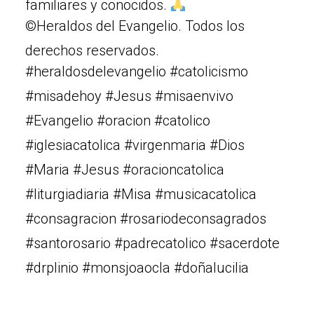
familiares y conocidos.
©Heraldos del Evangelio. Todos los
derechos reservados.
#heraldosdelevangelio #catolicismo
#misadehoy #Jesus #misaenvivo
#Evangelio #oracion #catolico
#iglesiacatolica #virgenmaria #Dios
#Maria #Jesus #oracioncatolica
#liturgiadiaria #Misa #musicacatolica
#consagracion #rosariodeconsagrados
#santorosario #padrecatolico #sacerdote
#drplinio #monsjoaocla #doñalucilia