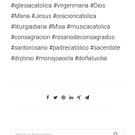
#iglesiacatolica #virgenmaria #Dios
#Maria #Jesus #oracioncatolica
#liturgiadiaria #Misa #musicacatolica
#consagracion #rosariodeconsagrados
#santorosario #padrecatolico #sacerdote
#drplinio #monsjoaocla #doñalucilia