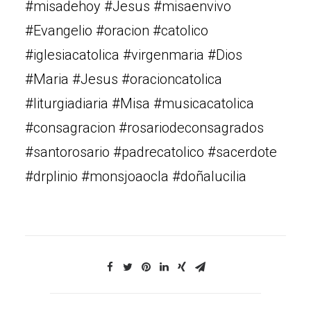
#misadehoy #Jesus #misaenvivo
#Evangelio #oracion #catolico
#iglesiacatolica #virgenmaria #Dios
#Maria #Jesus #oracioncatolica
#liturgiadiaria #Misa #musicacatolica
#consagracion #rosariodeconsagrados
#santorosario #padrecatolico #sacerdote
#drplinio #monsjoaocla #doñalucilia