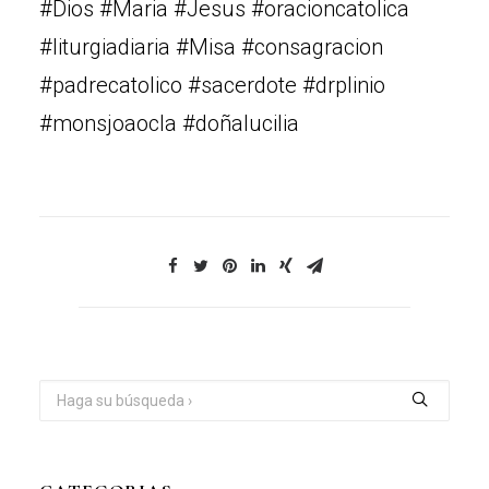
#Dios #Maria #Jesus #oracioncatolica
#liturgiadiaria #Misa #consagracion
#padrecatolico #sacerdote #drplinio
#monsjoaocla #doñalucilia