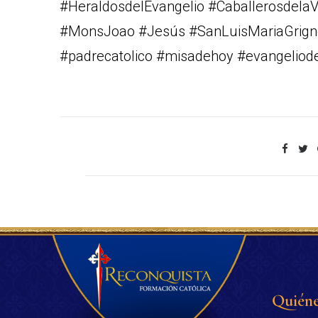
#HeraldosdelEvangelio #CaballerosdelaV
#MonsJoao #Jesús #SanLuisMariaGrign
#padrecatolico #misadehoy #evangeliod
Quiéne