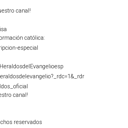
estro canal!
isa
ormación católica:
ripcion-especial
HeraldosdelEvangelioesp
eraldosdelevangelio?_rdc=1&_rdr
dos_oficial
stro canal!
echos reservados