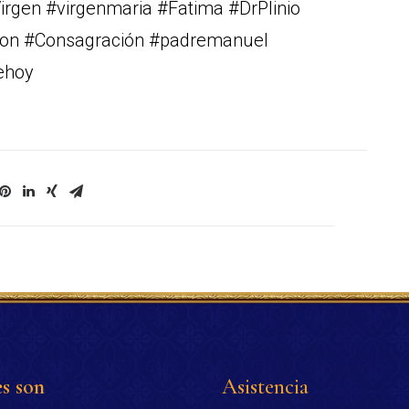
irgen #virgenmaria #Fatima #DrPlinio
on #Consagración #padremanuel
ehoy
s son
Asistencia