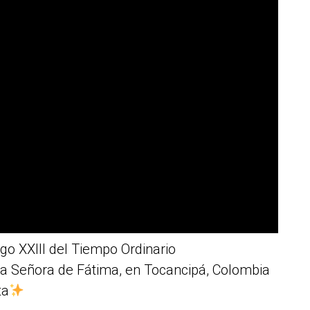
 XXIII del Tiempo Ordinario
ra Señora de Fátima, en Tocancipá, Colombia
ta