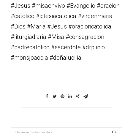
#Jesus #misaenvivo #Evangelio #oracion
#catolico #iglesiacatolica #virgenmaria
#Dios #Maria #Jesus #oracioncatolica
#liturgiadiaria #Misa #consagracion
#padrecatolico #sacerdote #drplinio
#monsjoaocla #doñalucilia