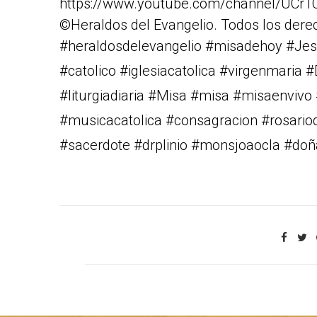
https://www.youtube.com/channel/U
©Heraldos del Evangelio. Todos los dere
#heraldosdelevangelio #misadehoy #Jes
#catolico #iglesiacatolica #virgenmaria 
#liturgiadiaria #Misa #misa #misaenviv
#musicacatolica #consagracion #rosario
#sacerdote #drplinio #monsjoaocla #do