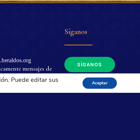
Síganos
.heraldos.org
SÍGANOS
icamente mensajes de
ión. Puede editar sus
Aceptar
. m. a 4 p. m. (EDT
de EUA y Brasil.
tica de privacidad