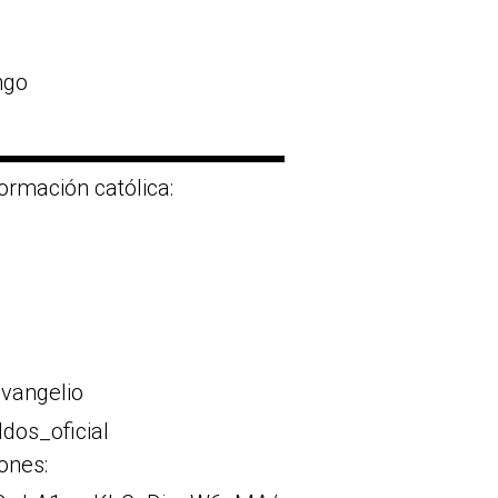
ngo
▬▬▬▬▬▬▬▬▬▬▬▬▬
ormación católica:
vangelio
dos_oficial
iones: