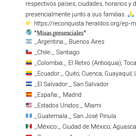
respectivos países, ciudades, horarios y d
presencialmente junto a sus familias.
https://reconquista.heraldos.org/ep-
*M̲i̲s̲a̲s̲ ̲p̲r̲e̲s̲e̲n̲c̲i̲a̲l̲e̲s̲*
_Argentina:_ Buenos Aires
_Chile:_ Santiago
_Colombia:_ El Retiro (Antioquia); To
_Ecuador:_ Quito; Cuenca; Guayaquil; 
_El Salvador:_ San Salvador
_España:_ Madrid
_Estados Unidos:_ Miami
_Guatemala:_ San José Pinula
_México:_ Ciudad de México; Aguasca