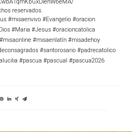
Cr1CwbA1qmKbGxDienW6eMA/
chos reservados.
us #misaenvivo #Evangelio #oracion
#Dios #Maria #Jesus #oracioncatolica
o #misaonline #misaenlatín #misadehoy
deconsagrados #santorosario #padrecatolico
ñalucilia #pascua #pascual #pascua2026