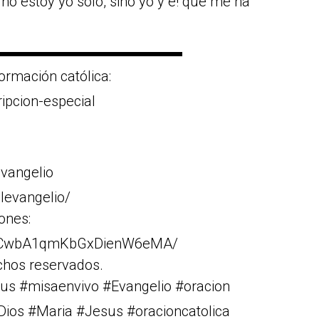
e no estoy yo solo, sino yo y e! que me ha
▬▬▬▬▬▬▬▬▬▬▬▬▬
ormación católica:
ripcion-especial
vangelio
levangelio/
iones:
Cr1CwbA1qmKbGxDienW6eMA/
chos reservados.
us #misaenvivo #Evangelio #oracion
#Dios #Maria #Jesus #oracioncatolica