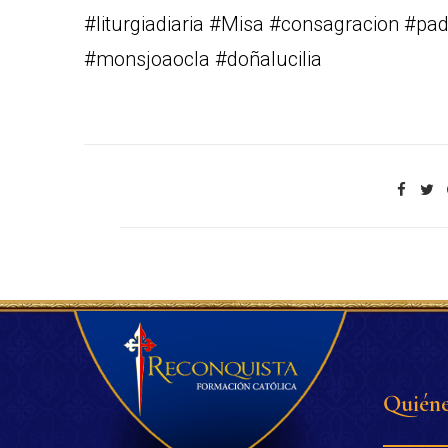
#liturgiadiaria #Misa #consagracion #pad
#monsjoaocla #doñalucilia
Quiéne