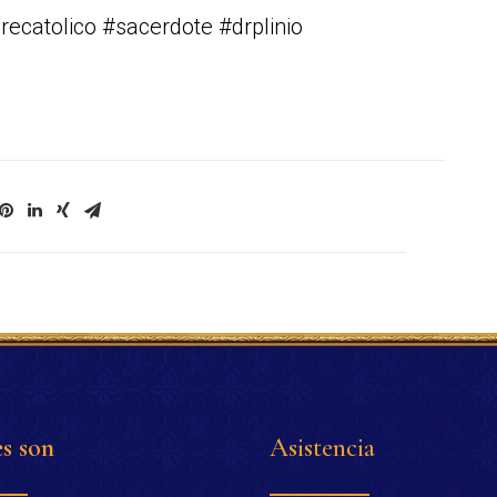
recatolico #sacerdote #drplinio
s son
Asistencia