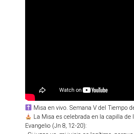
Misa en vivo. Semana V del Tiempo 
La Misa es celebrada en la capilla de
Evangelio (Jn 8, 12-20):