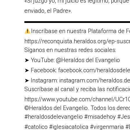
«Si juzgo yo, mi juicio es legítimo, porqu
enviado, el Padre».
▬▬▬▬▬▬▬▬▬▬▬▬▬▬▬▬▬▬
Inscríbase en nuestra Plataforma de F
https://reconquista.heraldos.org/ep-susc
Síganos en nuestras redes sociales:
➤ YouTube: @Heraldos del Evangelio
➤ Facebook: facebook.com/heraldosdele
➤ Instagram: instagram.com/heraldos.de
Suscríbase al canal y reciba las notificac
https://www.youtube.com/channel/U
©Heraldos del Evangelio. Todos los dere
#heraldosdelevangelio #misadehoy #Jes
#catolico #iglesiacatolica #virgenmaria 