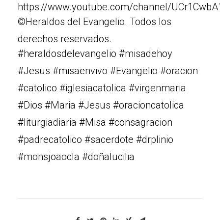
https://www.youtube.com/channel/UCr1Cw
©Heraldos del Evangelio. Todos los
derechos reservados.
#heraldosdelevangelio #misadehoy
#Jesus #misaenvivo #Evangelio #oracion
#catolico #iglesiacatolica #virgenmaria
#Dios #Maria #Jesus #oracioncatolica
#liturgiadiaria #Misa #consagracion
#padrecatolico #sacerdote #drplinio
#monsjoaocla #doñalucilia