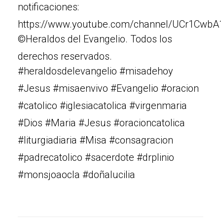
notificaciones:
https://www.youtube.com/channel/UCr1Cw
©Heraldos del Evangelio. Todos los
derechos reservados.
#heraldosdelevangelio #misadehoy
#Jesus #misaenvivo #Evangelio #oracion
#catolico #iglesiacatolica #virgenmaria
#Dios #Maria #Jesus #oracioncatolica
#liturgiadiaria #Misa #consagracion
#padrecatolico #sacerdote #drplinio
#monsjoaocla #doñalucilia