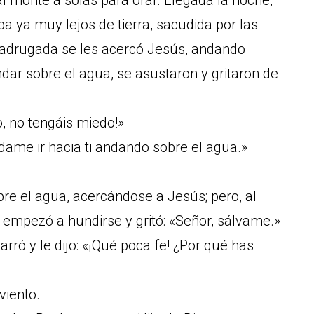
al monte a solas para orar. Llegada la noche,
iba ya muy lejos de tierra, sacudida por las
 madrugada se les acercó Jesús, andando
ndar sobre el agua, se asustaron y gritaron de
o, no tengáis miedo!»
ndame ir hacia ti andando sobre el agua.»
bre el agua, acercándose a Jesús; pero, al
o, empezó a hundirse y gritó: «Señor, sálvame.»
rró y le dijo: «¡Qué poca fe! ¿Por qué has
viento.