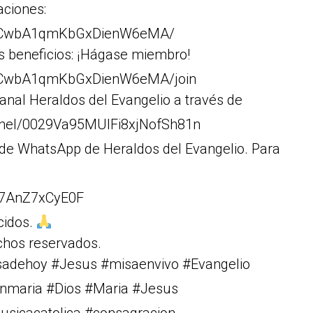
aciones:
Cr1CwbA1qmKbGxDienW6eMA/
s beneficios: ¡Hágase miembro!
r1CwbA1qmKbGxDienW6eMA/join
anal Heraldos del Evangelio a través de
nnel/0029Va95MUIFi8xjNofSh81n
 de WhatsApp de Heraldos del Evangelio. Para
w7AnZ7xCyE0F
cidos.
chos reservados.
isadehoy #Jesus #misaenvivo #Evangelio
rgenmaria #Dios #Maria #Jesus