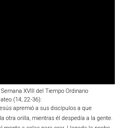
 Semana XVIII del Tiempo Ordinario
teo (14, 22-36):
esús apremió a sus discípulos a que
a otra orilla, mientras él despedía a la gente.