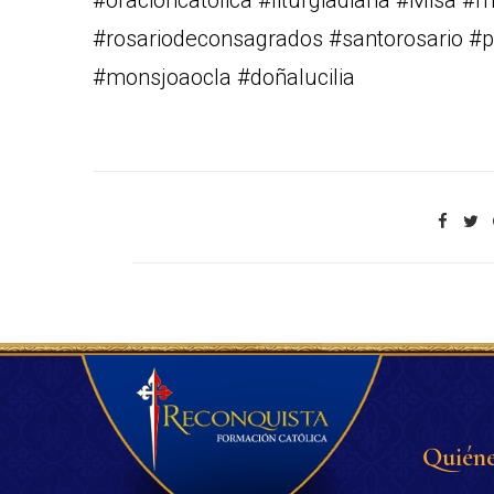
#oracioncatolica #liturgiadiaria #Misa #
#rosariodeconsagrados #santorosario #pa
#monsjoaocla #doñalucilia
Quiéne