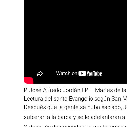
P. José Alfredo Jordán EP – Martes de la
Lectura del santo Evangelio según San Ma
Después que la gente se hubo saciado, J
subieran a la barca y se le adelantaran a l