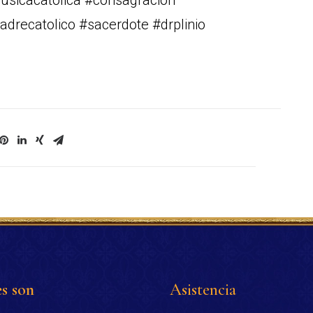
musicacatolica #consagracion
drecatolico #sacerdote #drplinio
s son
Asistencia