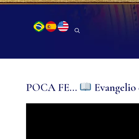
POCA FE…
Evangelio 