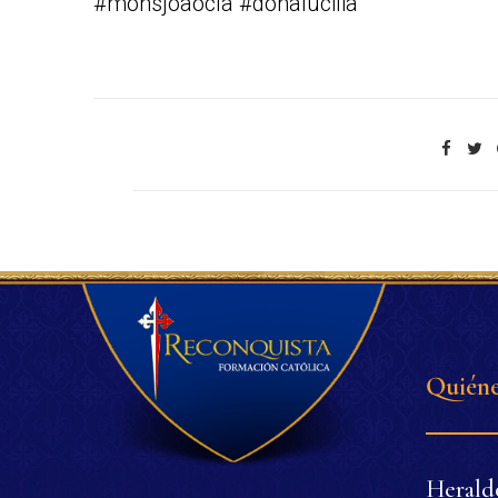
#monsjoaocla #doñalucilia
Quiéne
Herald