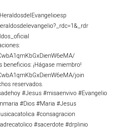
HeraldosdelEvangelioesp
eraldosdelevangelio?_rdc=1&_rdr
dos_oficial
aciones:
Cr1CwbA1qmKbGxDienW6eMA/
s beneficios: ¡Hágase miembro!
r1CwbA1qmKbGxDienW6eMA/join
chos reservados.
isadehoy #Jesus #misaenvivo #Evangelio
rgenmaria #Dios #Maria #Jesus
musicacatolica #consagracion
drecatolico #sacerdote #drplinio