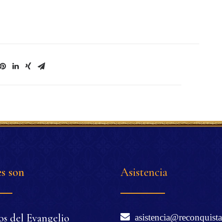
s son
Asistencia
os del Evangelio
asistencia@reconquista