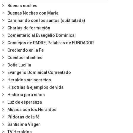
Buenas noches
Buenas Noches con María
Caminando con los santos (subtitulada)
Charlas de formación
Comentario al Evangelio Dominical
Consejos de PADRE, Palabras de FUNDADOR
Creciendo en la Fe
Cuentos Infantiles
Doña Lucilia
Evangelio Dominical Comentado
Heraldos sin secretos
Hisotrias & ejemplos de vida
Historia para niños
Luz de esperanza
Música con los Heraldos
Píldoras de la fé
Santísima Virgen
TV Heraldos