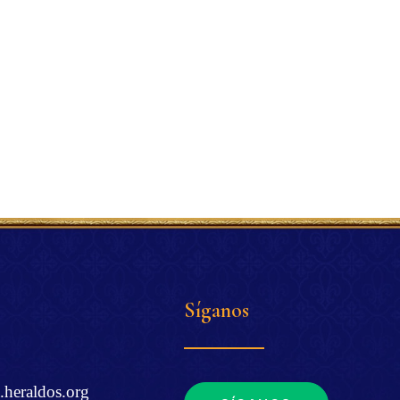
Síganos
.heraldos.org