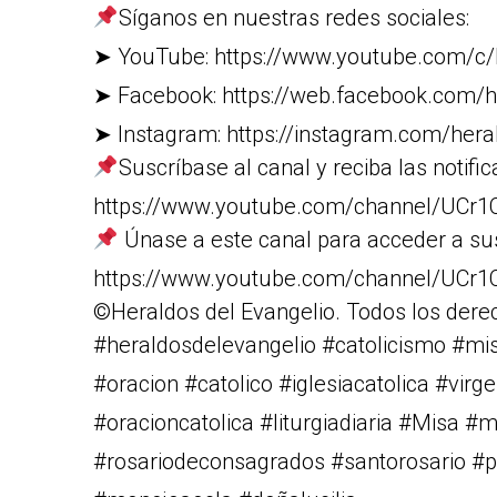
Síganos en nuestras redes sociales:
➤ YouTube: https://www.youtube.com/c/
➤ Facebook: https://web.facebook.com/h
➤ Instagram: https://instagram.com/heral
Suscríbase al canal y reciba las notific
https://www.youtube.com/channel/U
Únase a este canal para acceder a su
https://www.youtube.com/channel/UC
©Heraldos del Evangelio. Todos los dere
#heraldosdelevangelio #catolicismo #m
#oracion #catolico #iglesiacatolica #vi
#oracioncatolica #liturgiadiaria #Misa #
#rosariodeconsagrados #santorosario #pa