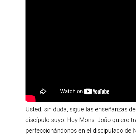
Usted, sin duda, sigue las enseñanzas de 
discípulo suyo. Hoy Mons. João quiere tr
perfeccionándonos en el discipulado de 