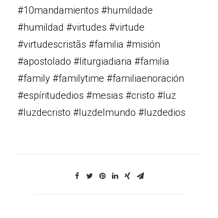
#10mandamientos #humildade
#humildad #virtudes #virtude
#virtudescristãs #familia #misión
#apostolado #liturgiadiaria #familia
#family #familytime #familiaenoración
#espíritudedios #mesias #cristo #luz
#luzdecristo #luzdelmundo #luzdedios