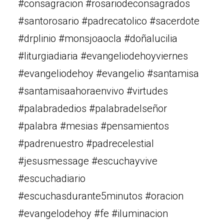
#consagracion #rosariodeconsagrados
#santorosario #padrecatolico #sacerdote
#drplinio #monsjoaocla #doñalucilia
#liturgiadiaria #evangeliodehoyviernes
#evangeliodehoy #evangelio #santamisa
#santamisaahoraenvivo #virtudes
#palabradedios #palabradelseñor
#palabra #mesias #pensamientos
#padrenuestro #padrecelestial
#jesusmessage #escuchayvive
#escuchadiario
#escuchasdurante5minutos #oracion
#evangelodehoy #fe #iluminacion