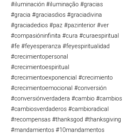
#iluminación #iluminação #gracias
#gracia #graciasdios #graciadivina
#graciadedios #paz #pazinterior #ver
#compasióninfinita #cura #curaespiritual
#fe #feyesperanza #feyespiritualidad
#crecimientopersonal
#crecimientoespiritual
#crecimientoexponencial #crecimiento
#crecimientoemocional #conversión
#conversiónverdadera #cambio #cambios
#cambiosverdaderos #cambioradical
#recompensas #thanksgod #thanksgiving
#mandamientos #10mandamentos