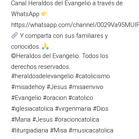
Canal Heraldos del Evangelio a través de
WhatsApp
https://whatsapp.com/channel/0029Va95MUIF
Y comparta con sus familiares y
conocidos.
©Heraldos del Evangelio. Todos los
derechos reservados.
#heraldosdelevangelio #catolicismo
#misadehoy #Jesus #misaenvivo
#Evangelio #oracion #catolico
#iglesiacatolica #virgenmaria #Dios
#Maria #Jesus #oracioncatolica
#liturgiadiaria #Misa #musicacatolica